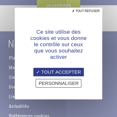
Je candidate
TOUT REFUSER
Ce site utilise des
cookies et vous donne
NAVIGATION
le contrôle sur ceux
que vous souhaitez
activer
Plan du site
Mentions légales
TOUT ACCEPTER
Contact
PERSONNALISER
Documentation
Liens utiles
Actualités
Préférences cookies