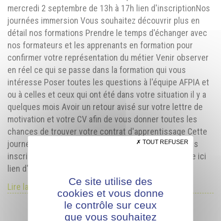
mercredi 2 septembre de 13h à 17h lien d'inscriptionNos
journées immersion Vous souhaitez découvrir plus en
détail nos formations Prendre le temps d'échanger avec
nos formateurs et les apprenants en formation pour
confirmer votre représentation du métier Venir observer
en réel ce qui se passe dans la formation qui vous
intéresse Poser toutes les questions à l'équipe AFPIA et
ou à celles et ceux qui ont été dans votre situation il y a
quelques mois Avoir un retour avisé sur votre lettre de
motivation et votre CV afin de vous donner toutes les
chances de trouver votre contrat d'apprentissage Cette
TOUT REFUSER
journée est faite pour vous alors n'hésitez pas à vous
inscrire Votre accompagnement à l'AFPIA commence ici
lien d'inscription...
Ce site utilise des
Lire la suite
cookies et vous donne
le contrôle sur ceux
que vous souhaitez