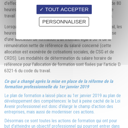
d'effectuer la formation hors temps de travail dans la limite de 80
TOUT ACCEPTER
heures par an. Les heures effectuées en dehors du temps de
travail donnent lieu au versement de l'allocation de formation.
PERSONNALISER
Lorsqu’elles sont ainsi réalisées en dehors du temps de travail, les
heures de formation donnent lieu au versement par l’entreprise
d’une allocation de formation d’un montant égal à 50 % de la
rémunération nette de référence du salarié concerné (cette
allocation est exonérée de cotisations sociales, de CSG et de
CRDS). Les modalités de détermination du salaire horaire de
référence pour l’allocation de formation sont fixées par l’article D.
6321-6 du code du travail.
Ce qui a changé après la mise en place de la réforme de la
formation professionnelle du 1er janvier 2019
Le plan de formation a laissé place au 1er janvier 2019 au plan de
développement des compétences: le but à peine caché de la Loi
Avenir professionnel est donc d'élargir le champ d'action des
entreprises, mais aussi de moderniser ces actions.
Désormais ce sont toutes les actions de formation qui ont pour
but d'atteindre un objectif professionnel qui pourront entrer dans