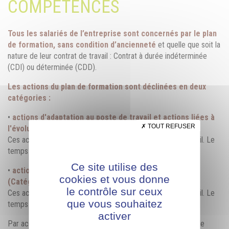
COMPÉTENCES
Tous les salariés de l’entreprise sont concernés par le plan
de formation, sans condition d’ancienneté
et quelle que soit la
nature de leur contrat de travail : Contrat à durée indéterminée
(CDI) ou déterminée (CDD).
Les actions du plan de formation sont déclinées en deux
catégories :
•
actions d'adaptation au poste de travail et actions liées à
TOUT REFUSER
l'évolution ou au maintien dans l'emploi (Catégorie 1)
Ces actions de formation se déroulent sur le temps de travail. Le
temps de formation est rémunéré au taux normal.
Ce site utilise des
•
actions liées au développement des compétences
cookies et vous donne
(Catégorie 2)
le contrôle sur ceux
Ces actions de formation se déroulent sur le temps de travail. Le
que vous souhaitez
temps de formation est rémunéré au taux normal.
activer
Par accord écrit entre l'employeur et le salarié, il est possible