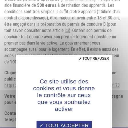
aide financière de
500 euros
à destination des apprentis. Les
conditions sont très simples: il suffit d'être apprenti (titulaire d'un
contrat d'apprentissage), être majeur et avoir entre 18 et 30 ans,
être engagé dans la préparation du permis de conduire B (pour
tout savoir consulter notre article
ici
). Obtenir son permis de
conduire tout comme avoir son premier logement constitue un
premier pas dans la vie active. Le gouvernement vous
accompagne aussi pour le logement. En effet, il existe aussi des
aides liées au logement notamment l'aide
Mobili-Jeune
à hauteur
TOUT REFUSER
de
100 euros
par mois pour
les apprentis
et
alternants
).
Cliquez sur le lien ci-dessous qui donne accès au service
public, pour davantage d’informations juridiques :
Ce site utilise des
https://www.service-public.fr/particuliers/vosdroits/F33173
cookies et vous donne
le contrôle sur ceux
Votre organisme de formation AFPIA Lyon vous accompagne
que vous souhaitez
pour en bénéficier.
activer
Contactez-nous par mail :
info@afpia-lyon.fr
ou par
téléphone au : 04 72 69 76 20
TOUT ACCEPTER