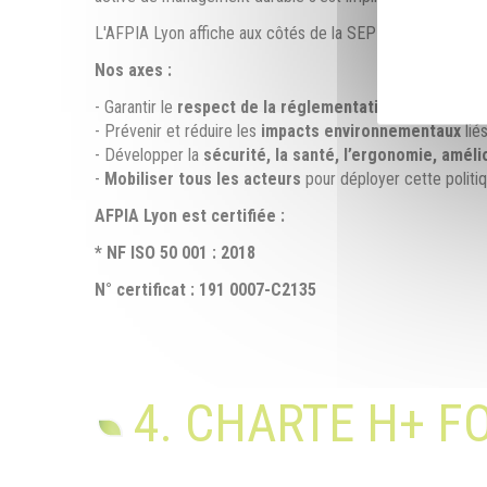
L'AFPIA Lyon affiche aux côtés de la SEPR, des valeurs fé
Nos axes :
- Garantir le
respect de la réglementation
applicable e
- Prévenir et réduire les
impacts environnementaux
liés
- Développer la
sécurité, la santé, l’ergonomie, améli
-
Mobiliser tous les acteurs
pour déployer cette politiq
AFPIA Lyon est certifiée :
* NF ISO 50 001 : 2018
N° certificat : 191 0007-C2135
4. CHARTE H+ 