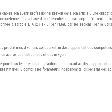
choisir son avenir professionnel prévoit dans son article 6 une obligati
mpétences sur la base d’un référentiel national unique, s’ils veulent b
née à l’article L. 6323-17-6, par l’État, par les régions, par la Cai
 les prestataires d’actions concourant au développement des compétenc
ation auprès des entreprises et des usagers.
atoire pour tous les prestataires d’actions concourant au développemen
 prestataires, y compris les formateurs indépendants, dispensant des act
;