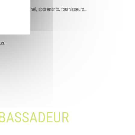
cteurs : personnel, apprenants, fournisseurs...
us.
MBASSADEUR