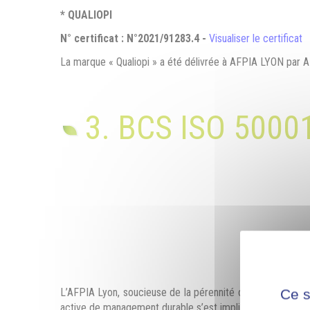
* QUALIOPI
N° certificat : N°2021/91283.4 -
Visualiser le certificat
La marque « Qualiopi » a été délivrée à AFPIA LYON par AFN
3. BCS ISO 5000
L’AFPIA Lyon, soucieuse de la pérennité de l’entreprise, 
Ce s
active de management durable s’est impliquée durablement