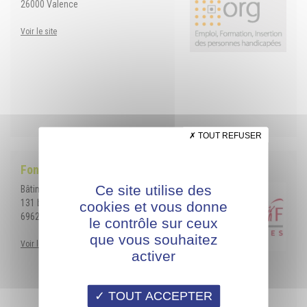
26000 Valence
Voir le site
TOUT REFUSER
Fongecif Rhône-Alpes
Ce site utilise des
Bâtiment Le Premium
131 boulevard Stalingrad
cookies et vous donne
69624 VILLEURBANNE Cedex
le contrôle sur ceux
que vous souhaitez
Voir le site
activer
TOUT ACCEPTER