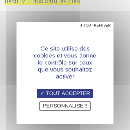
Découvrir nos chiffres clés
TOUT REFUSER
Un projet, un besoin ?
Une équipe à votre
Ce site utilise des
cookies et vous donne
écoute !
le contrôle sur ceux
Pôle Formation Continue
que vous souhaitez
04 72 69 45 45 ou
activer
formationcontinue@afpia-
lyon.fr
TOUT ACCEPTER
Consulter les conditions
PERSONNALISER
générales de vente