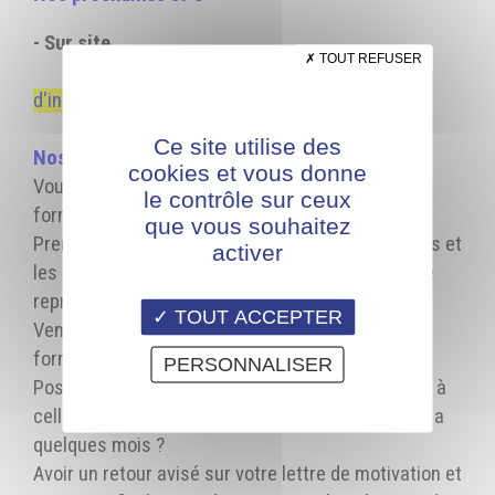
- Sur site
TOUT REFUSER
> mercredi 2 septembre - de 13h à 17h :
lien
d'inscription
Ce site utilise des
Nos journées immersion
cookies et vous donne
Vous souhaitez découvrir plus en détail nos
le contrôle sur ceux
formations ?
que vous souhaitez
Prendre le temps d'échanger avec nos formateurs et
activer
les apprenants en formation pour confirmer votre
représentation du métier ?
TOUT ACCEPTER
Venir observer en réel ce qui se passe dans la
formation qui vous intéresse ?
PERSONNALISER
Poser toutes les questions à l'équipe AFPIA et/ou à
celles et ceux qui ont été dans votre situation il y a
quelques mois ?
Avoir un retour avisé sur votre lettre de motivation et