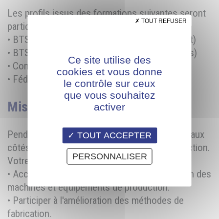
Les profils issus des formations suivantes seront
TOUT REFUSER
particulièrement appréciés :
• BTS ERA (Étude et Réalisation d'Agencement)
• BTS DRB (Développement et Réalisation Bois)
Ce site utilise des
• Compagnons du Devoir
cookies et vous donne
• Fédération Compagnonnique
le contrôle sur ceux
que vous souhaitez
Missions :
activer
Pendant 6 mois, vous travaillerez directement aux
TOUT ACCEPTER
côtés de la direction et des équipes de production.
PERSONNALISER
Votre rôle sera de :
• Accompagner les menuisiers dans l'utilisation des
machines et équipements de production.
• Participer à l'amélioration des méthodes de
fabrication.