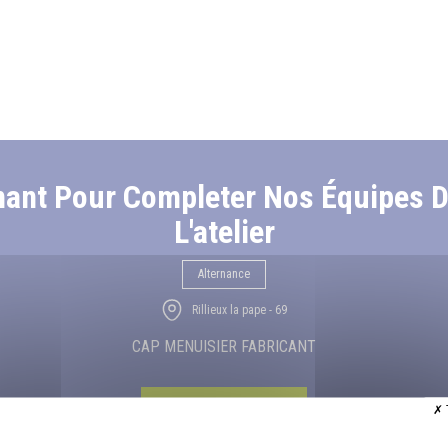
nant Pour Completer Nos Équipes D
L'atelier
Alternance
Rillieux la pape - 69
CAP MENUISIER FABRICANT
Je candidate