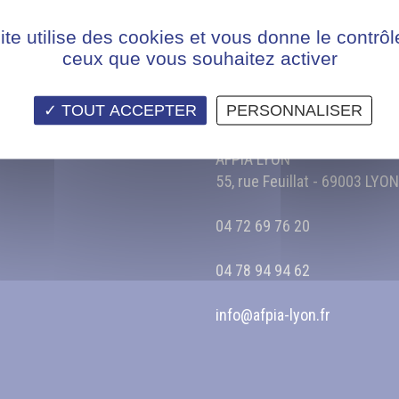
ite utilise des cookies et vous donne le contrôl
ceux que vous souhaitez activer
NOUS CON
TOUT ACCEPTER
PERSONNALISER
AFPIA LYON
55, rue Feuillat - 69003 LYON
04 72 69 76 20
04 78 94 94 62
info@afpia-lyon.fr