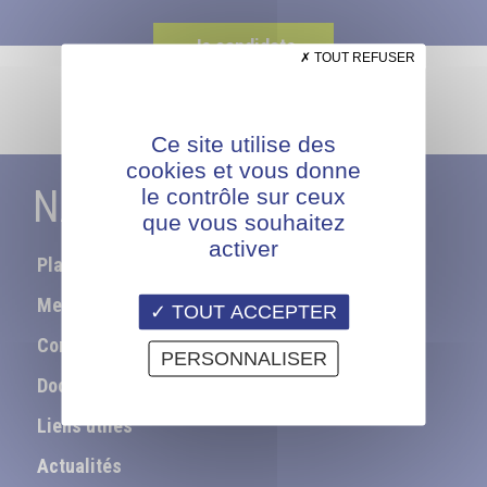
Je candidate
TOUT REFUSER
Ce site utilise des
cookies et vous donne
NAVIGATION
le contrôle sur ceux
que vous souhaitez
activer
Plan du site
Mentions légales
TOUT ACCEPTER
Contact
PERSONNALISER
Documentation
Liens utiles
Actualités