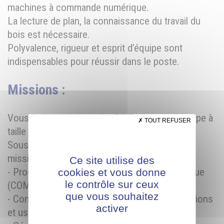
machines à commande numérique.
La lecture de plan, la connaissance du travail du
bois est nécessaire.
Polyvalence, rigueur et esprit d’équipe sont
indispensables pour réussir dans le poste.
Missions :
Vous intégrerez un atelier BOIS, dans une équipe à
TOUT REFUSER
taille humaine.
Sous la responsabilité du chef d’équipe, votre
mission consiste à :
Ce site utilise des
- Produire sur machines à commande numérique
cookies et vous donne
le contrôle sur ceux
(COMEC et FELDER)
que vous souhaitez
- Contrôler la qualité de sa production (dimensions
activer
et usinage)