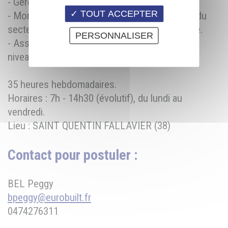
- Gérer ses outillages et les régler
TOUT ACCEPTER
- Monter en compétence sur tous les postes du
secteur BOIS afin d’accroitre votre polyvalence.
PERSONNALISER
- Assurer l’entretien et la maintenance premier
niveau de son outil de production
35 heures hebdomadaires.
Horaires : 7h - 14h30 (évolutif), du lundi au
vendredi.
Lieu : SAINT QUENTIN FALLAVIER (38)
Contact pour postuler :
BEL Peggy
bpeggy@eurobuilt.fr
0474276311