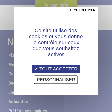
Je candidate
TOUT REFUSER
Ce site utilise des
cookies et vous donne
NAVIGATION
le contrôle sur ceux
que vous souhaitez
activer
Plan du site
Mentions légales
TOUT ACCEPTER
Contact
PERSONNALISER
Documentation
Liens utiles
Actualités
Préférences cookies