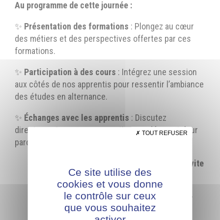
Au programme de cette journée :
✨
Présentation des formations
: Plongez au cœur
des métiers et des perspectives offertes par ces
formations.
✨
Participation à des cours
: Intégrez une session
aux côtés de nos apprentis pour ressentir l’ambiance
des études en alternance.
✨
Échanges avec les apprentis
: Discutez
directement avec nos apprentis pour découvrir leur
TOUT REFUSER
parcours et leurs expériences en entreprise.
Inscrivez-vous vite
Ce site utilise des
!
cookies et vous donne
le contrôle sur ceux
BTS ERA et DRB
: Mardi 17 février (9h-
que vous souhaitez
16h) et Jeudi 19 février (9h-16h)
activer