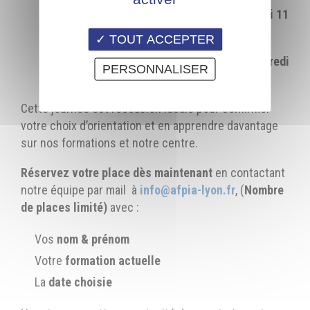
CAP MENUISIER - EBENISTE
: Mercredi 11
mars 2026 (9h-16h)
TOUT ACCEPTER
CQP OPERATEUR DE FINITIONS
: Mercredi
PERSONNALISER
04 mars 2026 (9h-16h)
Cette journée est l’occasion idéale pour confirmer
votre choix d’orientation et en apprendre davantage
sur nos formations et notre centre.
Réservez votre place dès maintenant
en contactant
notre équipe par mail à
info@afpia-lyon.fr
, (
Nombre
de places limité)
avec :
Vos
nom & prénom
Votre
formation actuelle
La
date choisie