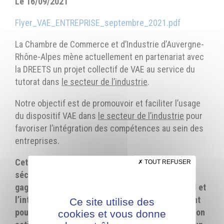
Le 16/09/2021
Flyer_VAE_ENTREPRISE_septembre_2021.pdf
La Chambre de Commerce et d’Industrie d’Auvergne-
Rhône-Alpes mène actuellement en partenariat avec
la DREETS un projet collectif de VAE au service du
tutorat dans
le secteur de l’industrie
.
Notre objectif est de promouvoir et faciliter l’usage
du dispositif VAE dans
le secteur de l’industrie
pour
favoriser l’intégration des compétences au sein des
entreprises.
Cette action permettra d’agir à la fois sur la
TOUT REFUSER
sécurisation du parcours du salarié (l’aspect
gagnant pour le salarié), mais aussi sur l’accueil et
l’intégration des nouveaux venus (aspect gagnant
Ce site utilise des
pour l’entreprise), via une meilleure analyse de son
cookies et vous donne