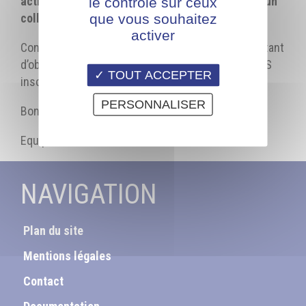
activité professionnelle et de son activité dans un
le contrôle sur ceux
que vous souhaitez
collectif de travail qui sera faite par le tuteur.
activer
Consultez le lien du flyer ci dessus, VOUS permettant
d’obtenir des informations sur le projet et de VOUS
TOUT ACCEPTER
inscrire aux webinaires d’information.
PERSONNALISER
Bonne journée
Equipe AFPIA LYON
NAVIGATION
Plan du site
Mentions légales
Contact