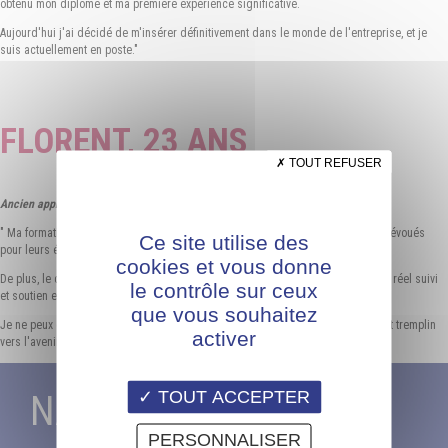
obtenu mon diplôme et ma première expérience significative.
Aujourd'hui j'ai décidé de m'insérer définitivement dans le monde de l'entreprise, et je
suis actuellement en poste."
FLORENT, 23 ANS
TOUT REFUSER
Ancien apprenti
" Ma formation a été un réel succès avec une équipe et un corps enseignants dévoués
Ce site utilise des
pour leurs étudiants.
cookies et vous donne
De plus, le choix de l'apprentissage permet de mettre en pratique la théorie. Un réel suivi
le contrôle sur ceux
et soutien est présent.
que vous souhaitez
Je ne peux que recommander la formation par apprentissage. C'est un excellent tremplin
activer
vers l'avenir avec des postes intéressants à la clef."
TOUT ACCEPTER
NAVIGATION
PERSONNALISER