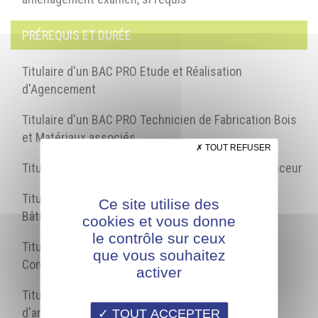
PRÉREQUIS ET DURÉE
Titulaire d'un BAC PRO Etude et Réalisation
d'Agencement
Titulaire d'un BAC PRO Technicien de Fabrication Bois
et Matériaux associés
TOUT REFUSER
Titulaire d'un BAC PRO Technicien Menuisier Agenceur
Titulaire d'un BAC PRO Technicien d'Etudes du
Ce site utilise des
Bâtiment option B
cookies et vous donne
le contrôle sur ceux
Titulaire d'un BAC STI2D Option Architecture &
que vous souhaitez
Construction
activer
Titulaire d'un BT Agencement ou Collaborateur
d'architecte d'intérieur
TOUT ACCEPTER