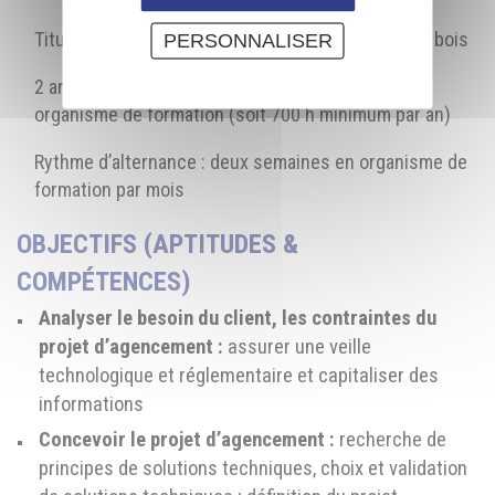
Titulaire d'un BP Menuisier Agenceur, BM secteur bois
PERSONNALISER
2 ans par alternance avec 20 semaines par an en
organisme de formation (soit 700 h minimum par an)
Rythme d’alternance : deux semaines en organisme de
formation par mois
OBJECTIFS (APTITUDES &
COMPÉTENCES)
Analyser le besoin du client, les contraintes du
projet d’agencement :
assurer une veille
technologique et réglementaire et capitaliser des
informations
Concevoir le projet d’agencement :
recherche de
principes de solutions techniques, choix et validation