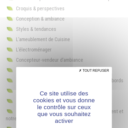
Croquis & perspectives
Conception & ambiance
Styles & tendances
L’ameublement de Cuisine
L’électroménager
Concepteur-vendeur d’ambiance
Scénographie de l’espace de vente
TOUT REFUSER
Confort et bien-être en éclairage intérieur et abords
Isolation thermique et phonique en rénovation
Ce site utilise des
cookies et vous donne
L’aménagement des espaces de vie
le contrôle sur ceux
L’influence de la couleur sur notre comportement et
que vous souhaitez
notre bien-être
activer