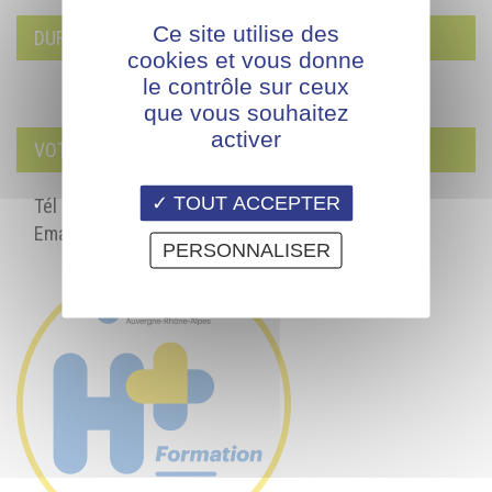
Ce site utilise des
DURÉE DE LA FORMATION
cookies et vous donne
le contrôle sur ceux
que vous souhaitez
activer
VOTRE CONTACT
TOUT ACCEPTER
Tél : 04 72 69 45 45
Email :
formationcontinue@afpia-lyon.fr
PERSONNALISER