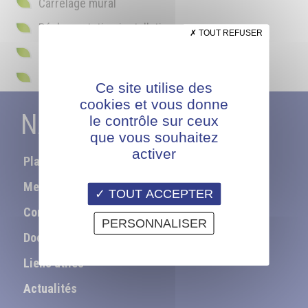
Carrelage mural
Réglementation installation gaz
TOUT REFUSER
Plomberie
Normes Electriques
Ce site utilise des
cookies et vous donne
NAVIGATION
le contrôle sur ceux
que vous souhaitez
activer
Plan du site
Mentions légales
TOUT ACCEPTER
Contact
PERSONNALISER
Documentation
Liens utiles
Actualités