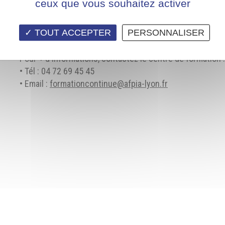
ceux que vous souhaitez activer
connaissances dans le domaine de la prévention du risqu
TOUT ACCEPTER
PERSONNALISER
CONTENU BIENTÔT DISPONIBLE
Pour + d'informations, contactez le centre de formation :
• Tél : 04 72 69 45 45
• Email :
formationcontinue@afpia-lyon.fr