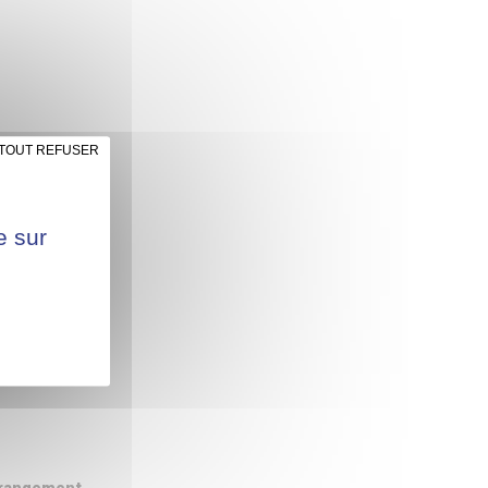
TOUT REFUSER
e sur
x Associés