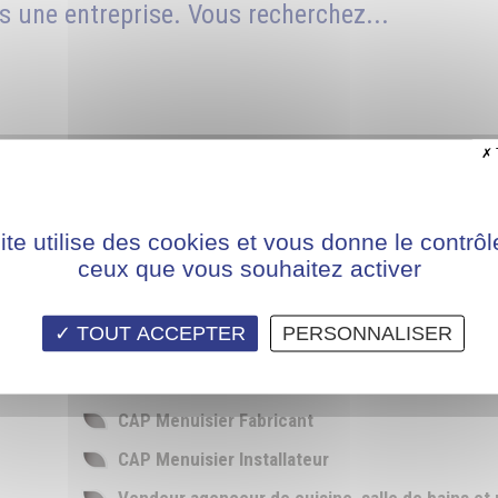
s une entreprise. Vous recherchez...
BAC PRO Technicien Menuisier Agenceur
ite utilise des cookies et vous donne le contrôl
BTS Développement et Réalisation Bois
ceux que vous souhaitez activer
BTS Etude et Réalisation d'Agencement
TOUT ACCEPTER
PERSONNALISER
BAC Technicien de Fabrication Bois et Matériau
CAP Ebéniste
CAP Menuisier Fabricant
CAP Menuisier Installateur