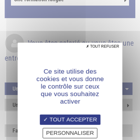
Vous êtes salarié ou vous êtes une
TOUT REFUSER
entreprise. Vous recherchez...
Ce site utilise des
cookies et vous donne
le contrôle sur ceux
Une formation courte
que vous souhaitez
activer
Une formation longue
TOUT ACCEPTER
Fabrication, Usinage et Sécurité
PERSONNALISER