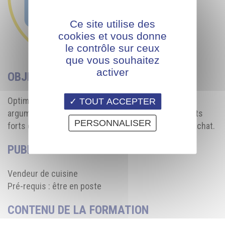
Ce site utilise des
cookies et vous donne
le contrôle sur ceux
que vous souhaitez
activer
OBJECTIF
Optimiser la réussite d’une vente grâce à une
TOUT ACCEPTER
argumentation claire, précise, concise, avec des mots
PERSONNALISER
forts qui engendrent la compréhension et l'envie d'achat.
PUBLIC
Vendeur de cuisine
Pré-requis : être en poste
CONTENU DE LA FORMATION