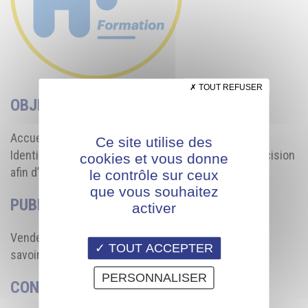
TOUT REFUSER
OBJECTIF
Accueillir et mettre en confiance le client
Ce site utilise des
Identifier et analyser les besoins du client avec précision
cookies et vous donne
afin d’optimiser les chances de réussite de la vente.
le contrôle sur ceux
que vous souhaitez
PUBLIC
activer
Vendeurs de cuisines, débutants ou maitrisant les
TOUT ACCEPTER
savoirs de base
PERSONNALISER
CONTENU DE LA FORMATION