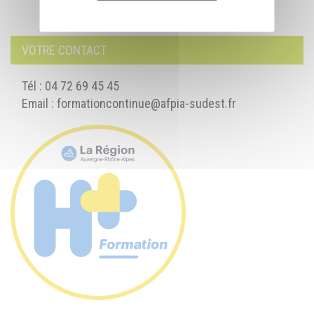
VOTRE CONTACT
Tél : 04 72 69 45 45
Email :
formationcontinue@afpia-sudest.fr