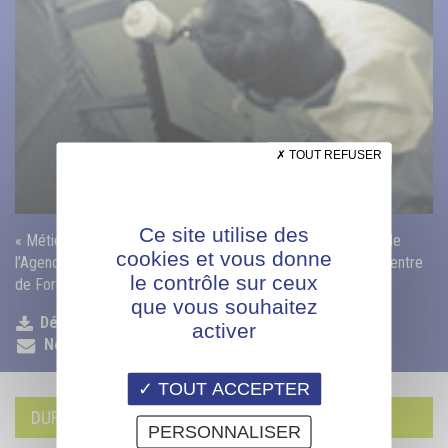
TOUT REFUSER
Ce site utilise des
« Métiers de la Conception, de la Fabrication, de la Finition, de
cookies et vous donne
l’Agencement, du négoce et de la Vente : l’AFPIA Sud-Est, Centre
le contrôle sur ceux
de Formation de l’Aménagement de l’Habitat, vous forme »
que vous souhaitez
Déposer mon CV
activer
Nous contacter
TOUT ACCEPTER
DURÉE DE LA FORMATION
PERSONNALISER