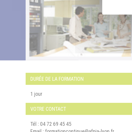
DURÉE DE LA FORMATION
1 jour
VOTRE CONTACT
Tél : 04 72 69 45 45
Email :
formationcontinue@afpia-lyon.fr