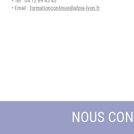
• Tél : 04 72 69 45 45
• Email :
formationcontinue@afpia-lyon.fr
NOUS CON