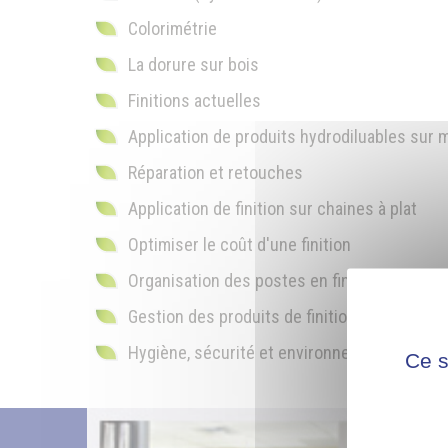
Colorimétrie
La dorure sur bois
Finitions actuelles
Application de produits hydrodiluables sur 
Réparation et retouches
Application de finition sur chaines à plat
Optimiser le coût d'une finition
Organisation des postes en finition
Gestion des produits de finition
Hygiène, sécurité et environnement en finit
Ce s