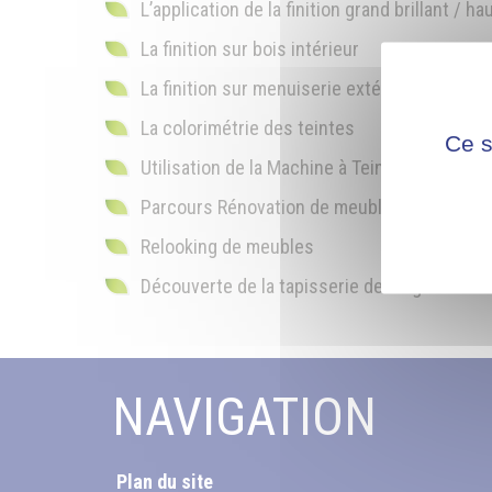
L’application de la finition grand brillant / hau
La finition sur bois intérieur
La finition sur menuiserie extérieure
La colorimétrie des teintes
Ce s
Utilisation de la Machine à Teinter
Parcours Rénovation de meubles
Relooking de meubles
Découverte de la tapisserie de sièges
NAVIGATION
Plan du site