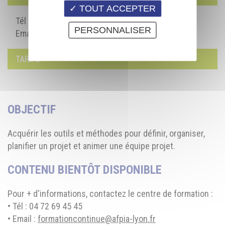
TOUT ACCEPTER
Tél : 04 72 69 45 45
PERSONNALISER
Email :
formationcontinue@afpia-lyon.fr
TARIFS
OBJECTIF
Acquérir les outils et méthodes pour définir, organiser,
planifier un projet et animer une équipe projet.
CONTENU BIENTÔT DISPONIBLE
Pour + d'informations, contactez le centre de formation :
• Tél : 04 72 69 45 45
• Email :
formationcontinue@afpia-lyon.fr