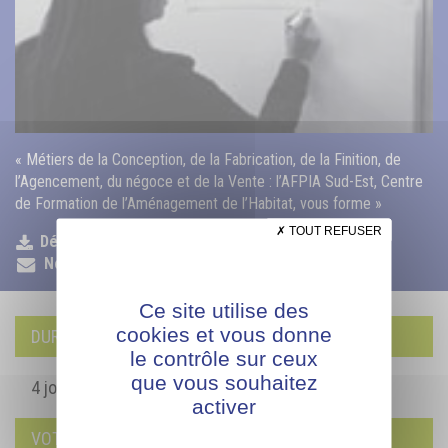
« Métiers de la Conception, de la Fabrication, de la Finition, de
l’Agencement, du négoce et de la Vente : l’AFPIA Sud-Est, Centre
de Formation de l’Aménagement de l’Habitat, vous forme »
TOUT REFUSER
Déposer mon CV
Nous contacter
Ce site utilise des
cookies et vous donne
DURÉE DE LA FORMATION
le contrôle sur ceux
que vous souhaitez
4 jours
activer
VOTRE CONTACT