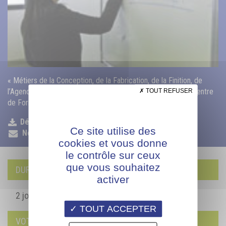
« Métiers de la Conception, de la Fabrication, de la Finition, de
l’Agencement, du négoce et de la Vente : l’AFPIA Sud-Est, Centre
TOUT REFUSER
de Formation de l’Aménagement de l’Habitat, vous forme »
Déposer mon CV
Ce site utilise des
Nous contacter
cookies et vous donne
le contrôle sur ceux
que vous souhaitez
DURÉE DE LA FORMATION
activer
2 jours
TOUT ACCEPTER
VOTRE CONTACT