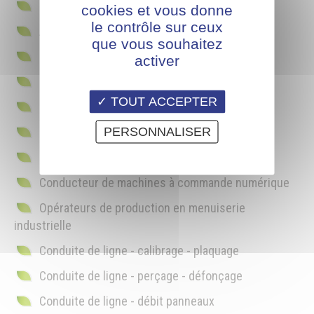
Réparation et retouches
cookies et vous donne
le contrôle sur ceux
Application de finition sur chaines à plat
que vous souhaitez
Optimiser le coût d'une finition
activer
Organisation des postes en finition
TOUT ACCEPTER
Gestion des produits de finition
PERSONNALISER
Hygiène, sécurité et environnement en finition
Usinage et Sécurité sur machines à bois
Conducteur de machines à commande numérique
Opérateurs de production en menuiserie
industrielle
Conduite de ligne - calibrage - plaquage
Conduite de ligne - perçage - défonçage
Conduite de ligne - débit panneaux